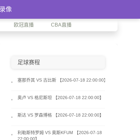
录像
欧冠直播
CBA直播
足球赛程
塞那乔其 VS 古比斯 【2026-07-18 22:00:00】
奥卢 VS 格尼斯坦 【2026-07-18 22:00:00】
斯达 VS 罗森博格 【2026-07-18 22:00:00】
利勒斯特罗姆 VS 奥斯KFUM 【2026-07-18
22:00:00】