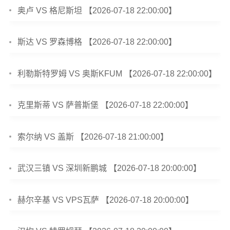
奥卢 VS 格尼斯坦 【2026-07-18 22:00:00】
斯达 VS 罗森博格 【2026-07-18 22:00:00】
利勒斯特罗姆 VS 奥斯KFUM 【2026-07-18 22:00:00】
克里斯蒂 VS 萨普斯堡 【2026-07-18 22:00:00】
索尔纳 VS 盖斯 【2026-07-18 21:00:00】
武汉三镇 VS 深圳新鹏城 【2026-07-18 20:00:00】
赫尔辛基 VS VPS瓦萨 【2026-07-18 20:00:00】