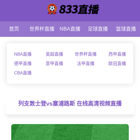
首页
世界杯直播
NBA直播
足球直播
篮球直播
录像
NBA直播
英超直播
世界杯直播
西甲直播
德甲直播
意甲直播
法甲直播
欧冠直播
CBA直播
列支敦士登vs塞浦路斯 在线高清视频直播